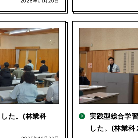
2026年01月20日
した。(林業科
実践型総合学
した。(林業科