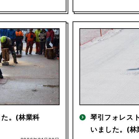
た。(林業科
琴引フォレス
いました。(林